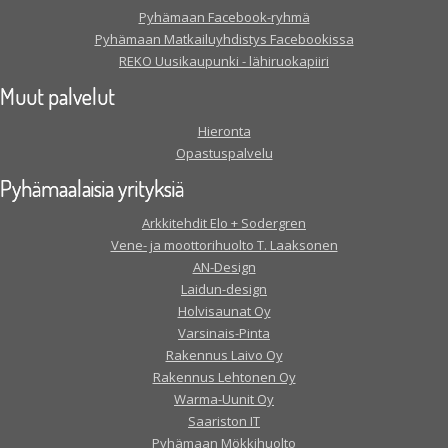
Pyhämaan Facebook-ryhmä
Pyhämaan Matkailuyhdistys Facebookissa
REKO Uusikaupunki - lähiruokapiiri
Muut palvelut
Hieronta
Opastuspalvelu
Pyhämaalaisia yrityksiä
Arkkitehdit Elo + Sodergren
Vene- ja moottorihuolto T. Laaksonen
AN-Design
Laidun-design
Holvisaunat Oy
Varsinais-Pinta
Rakennus Laivo Oy
Rakennus Lehtonen Oy
Warma-Uunit Oy
Saariston IT
Pyhämaan Mökkihuolto