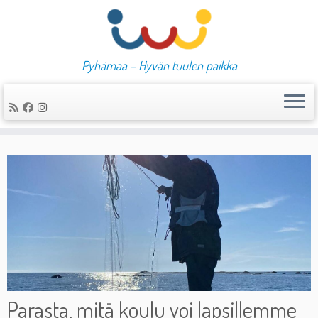
Pyhämaa – Hyvän tuulen paikka
Skip
to
content
Parasta, mitä koulu voi lapsillemme