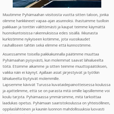
Muutimme Pyhämaahan viisitoista vuotta sitten taloon, jonka
olimme hankkineet vapaa-ajan asunnoksi. Ihastuimme tuolloin
paikkaan ja tonttiin välittömästi ja kaupat teimme käymättä
huonokuntoisissa rakennuksissa edes sisällä. Ikkunasta
kurkistimme nykyiseen kotiimme, jota vuosikaudet
rauhalliseen tahtiin sekä elimme että kunnostimme.
Asuessamme toisella paikkakunnalla päätimme muuttaa
Pyhämaahan pysyvästi, kun molemmat saavat lähialueelta
töitä. Etsimme aikamme ja sitten teimme muuttopäätöksen,
vaikka näin ei käynyt. Ajallaan asiat järjestyivät ja työtkin
lähialueelta löytyivät molemmille.
Lapsemme kävivät Turussa kuvataidepainotteisessa koulussa
ja ajattelimme, että se on parasta mitä omille lapsillemme voi
koulu tarjota. Pyhämaassa ymmärsimme, mitä tarkoittaa
laadukas opetus. Pyhämaan saaristokoulussa on yhteisöllinen,
oppilaslähtöinen ja kauniin luonnon mahdollisuuksia luovasti