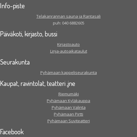
Info-piste
Telakanrannan sauna ja Rantasali
puh: 040 6882605
Päiväkoti, kirjasto, bussi
Kirjastoauto
Linja-autoaikataulut
Seurakunta
Pyhämaan kappeliseurakunta
Kaupat, ravintolat, teatteri ,jne
Riemumäki
Pyhämaan Kyläkauppa
Pyhämaan Valinta
Pyhämaan Pirtti
Pyhämaan Suviteatteri
Facebook