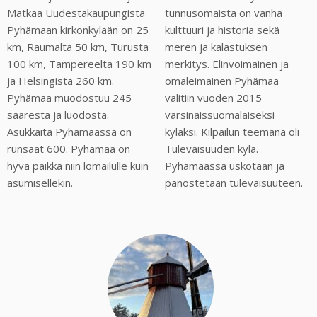
Matkaa Uudestakaupungista
tunnusomaista on vanha
Pyhämaan kirkonkylään on 25
kulttuuri ja historia sekä
km, Raumalta 50 km, Turusta
meren ja kalastuksen
100 km, Tampereelta 190 km
merkitys. Elinvoimainen ja
ja Helsingistä 260 km.
omaleimainen Pyhämaa
Pyhämaa muodostuu 245
valitiin vuoden 2015
saaresta ja luodosta.
varsinaissuomalaiseksi
Asukkaita Pyhämaassa on
kyläksi. Kilpailun teemana oli
runsaat 600. Pyhämaa on
Tulevaisuuden kylä.
hyvä paikka niin lomailulle kuin
Pyhämaassa uskotaan ja
asumisellekin.
panostetaan tulevaisuuteen.