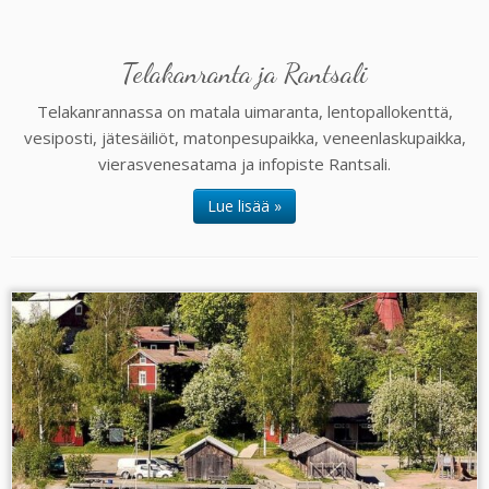
Telakanranta ja Rantsali
Telakanrannassa on matala uimaranta, lentopallokenttä,
vesiposti, jätesäiliöt, matonpesupaikka, veneenlaskupaikka,
vierasvenesatama ja infopiste Rantsali.
Lue lisää »