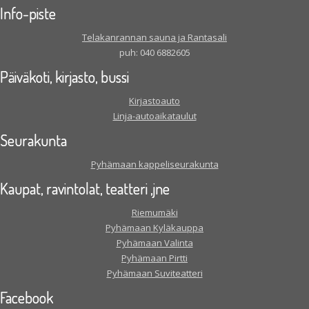
Info-piste
Telakanrannan sauna ja Rantasali
puh: 040 6882605
Päiväkoti, kirjasto, bussi
Kirjastoauto
Linja-autoaikataulut
Seurakunta
Pyhämaan kappeliseurakunta
Kaupat, ravintolat, teatteri ,jne
Riemumäki
Pyhämaan Kyläkauppa
Pyhämaan Valinta
Pyhämaan Pirtti
Pyhämaan Suviteatteri
Facebook