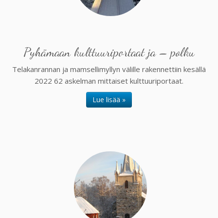
Pyhämaan kulttuuriportaat ja – polku
Telakanrannan ja mamsellimyllyn välille rakennettiin kesällä
2022 62 askelman mittaiset kulttuuriportaat.
Lue lisää »