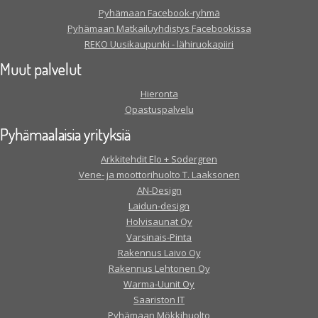
Pyhämaan Facebook-ryhmä
Pyhämaan Matkailuyhdistys Facebookissa
REKO Uusikaupunki - lähiruokapiiri
Muut palvelut
Hieronta
Opastuspalvelu
Pyhämaalaisia yrityksiä
Arkkitehdit Elo + Sodergren
Vene- ja moottorihuolto T. Laaksonen
AN-Design
Laidun-design
Holvisaunat Oy
Varsinais-Pinta
Rakennus Laivo Oy
Rakennus Lehtonen Oy
Warma-Uunit Oy
Saariston IT
Pyhämaan Mökkihuolto