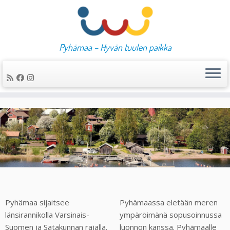
Pyhämaa – Hyvän tuulen paikka
Skip
to
content
Pyhämaa sijaitsee
Pyhämaassa eletään meren
länsirannikolla Varsinais-
ympäröimänä sopusoinnussa
Suomen ja Satakunnan rajalla.
luonnon kanssa. Pyhämaalle