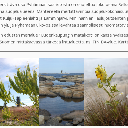
erkittävä osa Pyhämaan saaristosta on suojeltua joko osana Selkäme
enä suojelualueena. Mantereella merkittävimpiä suojelukokonaisuuk
t Kulju-Tapleenlahti ja Lamminjärvi. Mm. hanhien, laulujoutsenten 
 yli, ja
Pyhämaa
n ulko-osissa levähtää säännöllisesti huomattavia 
 edustan merialue ”Uudenkaupungin matalikot” on kansainvälisest
 Suomen mittakaavassa tärkeää lintualuetta, ns. FINIBA-alue. Kart