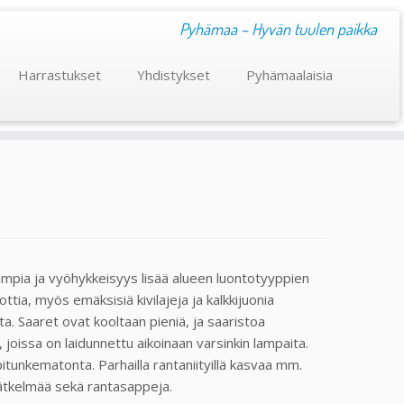
Pyhämaa – Hyvän tuulen paikka
Harrastukset
Yhdistykset
Pyhämaalaisia
mpia ja vyöhykkeisyys lisää alueen luontotyyppien
oottia, myös emäksisiä kivilajeja ja kalkkijuonia
ta. Saaret ovat kooltaan pieniä, ja saaristoa
joissa on laidunnettu aikoinaan varsinkin lampaita.
pitunkematonta. Parhailla rantaniityillä kasvaa mm.
nätkelmää sekä rantasappeja.