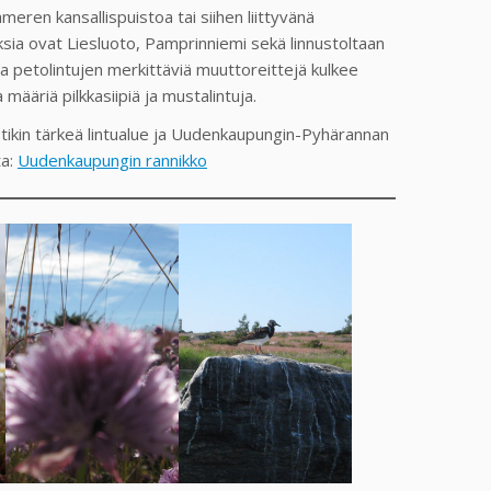
ren kansallispuistoa tai siihen liittyvänä
sia ovat Liesluoto, Pamprinniemi sekä linnustoltaan
ja petolintujen merkittäviä muuttoreittejä kulkee
määriä pilkkasiipiä ja mustalintuja.
ikin tärkeä lintualue ja Uudenkaupungin-Pyhärannan
ta:
Uudenkaupungin rannikko