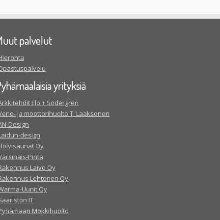
uut palvelut
Hieronta
Opastuspalvelu
yhämaalaisia yrityksiä
Arkkitehdit Elo + Sodergren
Vene- ja moottorihuolto T. Laaksonen
AN-Design
Laidun-design
Holvisaunat Oy
Varsinais-Pinta
Rakennus Laivo Oy
Rakennus Lehtonen Oy
Warma-Uunit Oy
Saariston IT
Pyhämaan Mökkihuolto