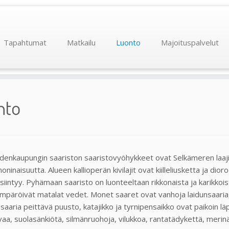
Tapahtumat
Matkailu
Luonto
Majoituspalvelut
nto
denkaupungin saariston saaristovyöhykkeet ovat Selkämeren laaji
oninaisuutta. Alueen kallioperän kivilajit ovat kiilleliusketta ja dior
siintyy. Pyhämaan saaristo on luonteeltaan rikkonaista ja karikkois
mpäröivät matalat vedet. Monet saaret ovat vanhoja laidunsaaria, 
aaria peittävä puusto, katajikko ja tyrnipensaikko ovat paikoin lä
vaa, suolasänkiötä, silmänruohoja, vilukkoa, rantatädykettä, meri