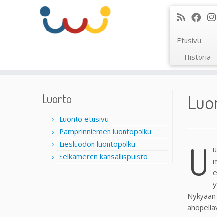
Etusivu
Historia
Skip
to
Luo
Luonto
content
Luonto etusivu
Pamprinniemen luontopolku
U
Liesluodon luontopolku
u
Selkämeren kansallispuisto
m
e
y
Nykyään s
ahopella