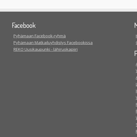
Facebook
M
Pyhämaan Facebook-ryhmä
Pyhämaan Matkailuyhdistys Facebookissa
REKO Uusikaupunki - lähiruokapiiri
P