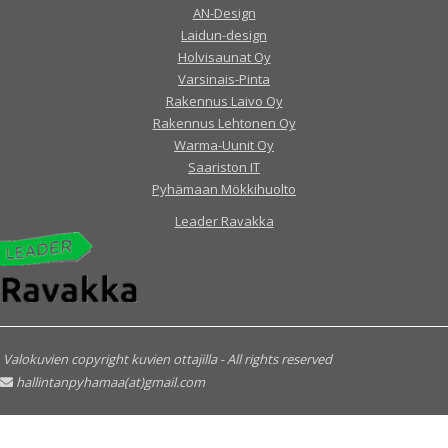
AN-Design
Laidun-design
Holvisaunat Oy
Varsinais-Pinta
Rakennus Laivo Oy
Rakennus Lehtonen Oy
Warma-Uunit Oy
Saariston IT
Pyhämaan Mökkihuolto
Leader Ravakka
Valokuvien copyright kuvien ottajilla - All rights reserved
hallintanpyhamaa(at)gmail.com