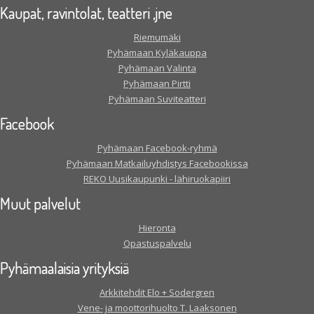
Kaupat, ravintolat, teatteri ,jne
Riemumäki
Pyhämaan Kyläkauppa
Pyhämaan Valinta
Pyhämaan Pirtti
Pyhämaan Suviteatteri
Facebook
Pyhämaan Facebook-ryhmä
Pyhämaan Matkailuyhdistys Facebookissa
REKO Uusikaupunki - lähiruokapiiri
Muut palvelut
Hieronta
Opastuspalvelu
Pyhämaalaisia yrityksiä
Arkkitehdit Elo + Sodergren
Vene- ja moottorihuolto T. Laaksonen