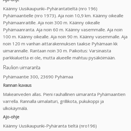
Käänny Uusikaupunki–Pyhärantatieltä (nro 196)
Pyhämaantielle (nro 1973). Aja noin 10,9 km. Käänny oikealle
Pyhämaanraitille. Aja noin 300 m. Käänny oikealle
Pyhämaanranta. Aja noin 60 m. Käänny vasemmalle. Aja noin
100 m. Käänny oikealle. Aja noin 90 m. Käänny vasemmalle. Aja
noin 120 m vanhan aittarakennuksen taakse Pyhämaan kk
uimarannalle. Rantaan noin 30 m. Paikoitus: Varsinaista
parkkialuetta ei ole, mutta alueelle mahtuu pysäköimään.
Raulion uimaranta
Pyhämaantie 300, 23690 Pyhämaa
Rannan kuvaus
Makeanveden allas. Pieni rauhallinen uimaranta Pyhämaantien
varrella. Rannalla uimalaituri, grillikota, pukukoppi ja
ulkokäymälä.
Ajo-ohje
Käänny Uusikaupunki-Pyhäranta tieltä (nro196)