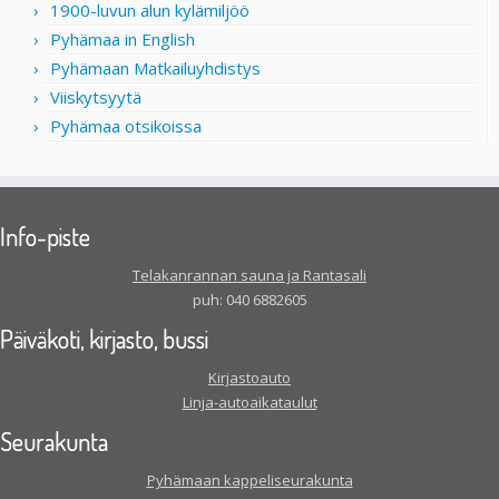
1900-luvun alun kylämiljöö
Pyhämaa in English
Pyhämaan Matkailuyhdistys
Viiskytsyytä
Pyhämaa otsikoissa
Info-piste
Telakanrannan sauna ja Rantasali
puh: 040 6882605
Päiväkoti, kirjasto, bussi
Kirjastoauto
Linja-autoaikataulut
Seurakunta
Pyhämaan kappeliseurakunta