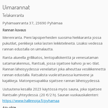
Uimarannat
Telakanranta
Pyhämaanranta 37, 23690 Pyhämaa
Rannan kuvaus
Merenranta. Pieni lapsiperheiden suosima hiekkaranta jossa
pukutilat, penkkejä sekä lasten leikkitelineitä. Lisäksi vedessä
rannan edustalla on uimalautta.
Ranta-alueella grillikatos, lentopallokenttä ja venesataman
satamarakennus, Rantsali, jossa sijaitsee kahvio ja wc-tilat.
Rannan läheisyydessä venelaituri joka aiheuttaa vesiliikennettä
rannan edustalla. Ratsalista vuokrattavissa kumivene ja
kajakkeja. Matonpesupaikka sijaitsee rannan läheisyydessä.
Uutuutena kesällä 2023 käytössä myös sauna, joka sijaitsee
Rantsalin yhteydessä. (20 €/2 h). Saunan vuokauskalenteri:
https://www.hallinnoija.fi/pyhamaa
Ajo-ohje