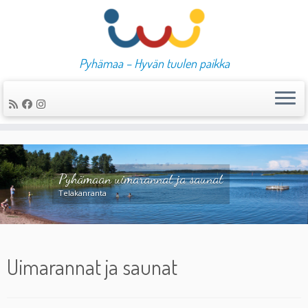
Pyhämaa – Hyvän tuulen paikka
Skip
to
content
Pyhämaan uimarannat ja saunat
Telakanranta
Uimarannat ja saunat