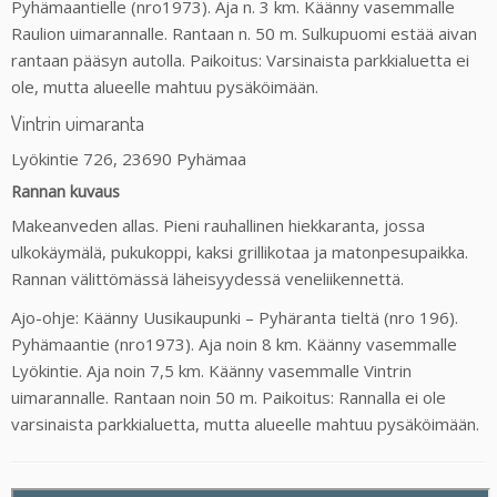
Pyhämaantielle (nro1973). Aja n. 3 km. Käänny vasemmalle
Raulion uimarannalle. Rantaan n. 50 m. Sulkupuomi estää aivan
rantaan pääsyn autolla. Paikoitus: Varsinaista parkkialuetta ei
ole, mutta alueelle mahtuu pysäköimään.
Vintrin uimaranta
Lyökintie 726, 23690 Pyhämaa
Rannan kuvaus
Makeanveden allas. Pieni rauhallinen hiekkaranta, jossa
ulkokäymälä, pukukoppi, kaksi grillikotaa ja matonpesupaikka.
Rannan välittömässä läheisyydessä veneliikennettä.
Ajo-ohje: Käänny Uusikaupunki – Pyhäranta tieltä (nro 196).
Pyhämaantie (nro1973). Aja noin 8 km. Käänny vasemmalle
Lyökintie. Aja noin 7,5 km. Käänny vasemmalle Vintrin
uimarannalle. Rantaan noin 50 m. Paikoitus: Rannalla ei ole
varsinaista parkkialuetta, mutta alueelle mahtuu pysäköimään.