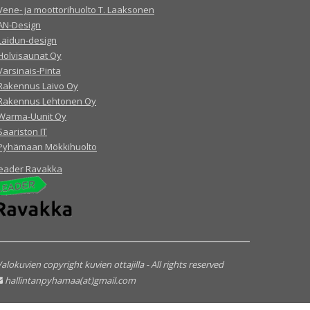
Vene- ja moottorihuolto T. Laaksonen
AN-Design
Laidun-design
Holvisaunat Oy
Varsinais-Pinta
Rakennus Laivo Oy
Rakennus Lehtonen Oy
Warma-Uunit Oy
Saariston IT
Pyhämaan Mökkihuolto
eader Ravakka
alokuvien copyright kuvien ottajilla - All rights reserved
hallintanpyhamaa(at)gmail.com