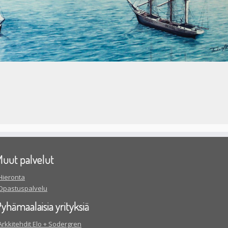
uut palvelut
Hieronta
Opastuspalvelu
yhämaalaisia yrityksiä
Arkkitehdit Elo + Sodergren