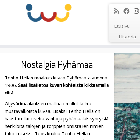
Etusivu
Historia
Skip
to
Nostalgia Pyhämaa
content
Tenho Hellan maalaus kuvaa Pyhämaata vuonna
1906.
Saat lisätietoa kuvan kohteista klikkaamalla
niitä.
Öljyvärimaalauksen mallina on ollut kolme
mustavalkoista kuvaa. Lisäksi Tenho Hella on
haastatellut useita vanhoja pyhämaalaissyntyisiä
henkilöitä talojen ja torppien omistajien nimien
taltioimiseksi. Teos kuuluu Tenho Hellan