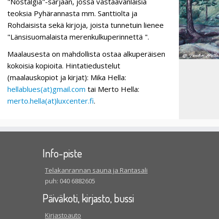
"Nostalgia"-sarjaan, jossa vastaavanlaisia
teoksia Pyhärannasta mm. Santtiolta ja
Rohdaisista sekä kirjoja, joista tunnetuin lienee
"Länsisuomalaista merenkulkuperinnettä ".
Maalausesta on mahdollista ostaa alkuperäisen
kokoisia kopioita. Hintatiedustelut
(maalauskopiot ja kirjat): Mika Hella:
hellablues(at)gmail.com
tai Merto Hella:
merto.hella(at)luxcenter.fi
.
Info-piste
Telakanrannan sauna ja Rantasali
puh: 040 6882605
Päiväkoti, kirjasto, bussi
Kirjastoauto