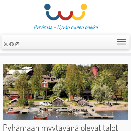
Pyhämaa – Hyvän tuulen paikka
Skip
to
content
Pyhämaan myytävänä olevat talot