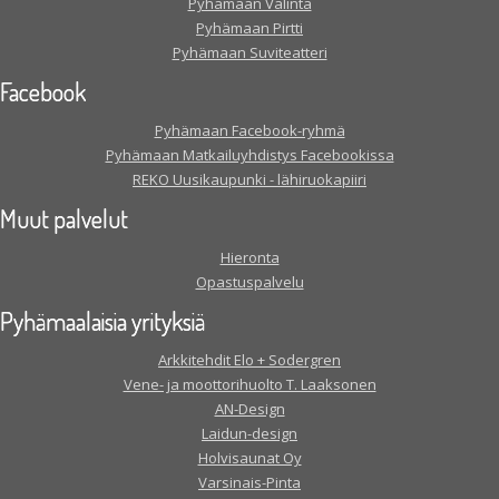
Pyhämaan Valinta
Pyhämaan Pirtti
Pyhämaan Suviteatteri
Facebook
Pyhämaan Facebook-ryhmä
Pyhämaan Matkailuyhdistys Facebookissa
REKO Uusikaupunki - lähiruokapiiri
Muut palvelut
Hieronta
Opastuspalvelu
Pyhämaalaisia yrityksiä
Arkkitehdit Elo + Sodergren
Vene- ja moottorihuolto T. Laaksonen
AN-Design
Laidun-design
Holvisaunat Oy
Varsinais-Pinta