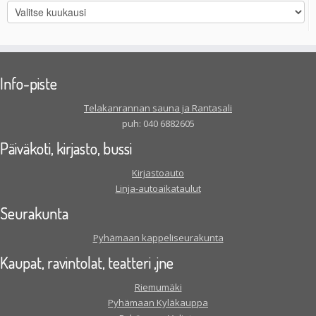
Kaikki
artikkelit
Info-piste
Telakanrannan sauna ja Rantasali
puh: 040 6882605
Päiväkoti, kirjasto, bussi
Kirjastoauto
Linja-autoaikataulut
Seurakunta
Pyhämaan kappeliseurakunta
Kaupat, ravintolat, teatteri ,jne
Riemumäki
Pyhämaan Kyläkauppa