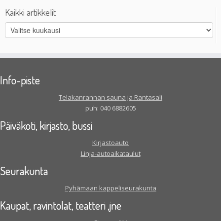
Kaikki artikkelit
Kaikki
artikkelit
Info-piste
Telakanrannan sauna ja Rantasali
puh: 040 6882605
Päiväkoti, kirjasto, bussi
Kirjastoauto
Linja-autoaikataulut
Seurakunta
Pyhämaan kappeliseurakunta
Kaupat, ravintolat, teatteri ,jne