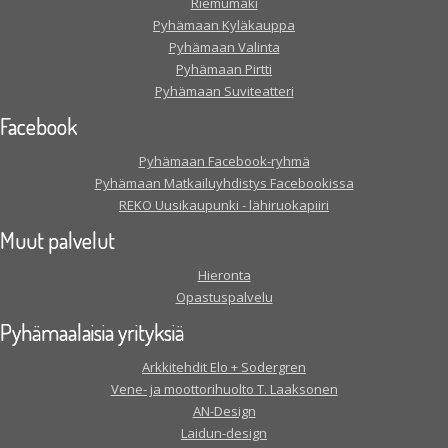
Riemumäki
Pyhämaan Kyläkauppa
Pyhämaan Valinta
Pyhämaan Pirtti
Pyhämaan Suviteatteri
Facebook
Pyhämaan Facebook-ryhmä
Pyhämaan Matkailuyhdistys Facebookissa
REKO Uusikaupunki - lähiruokapiiri
Muut palvelut
Hieronta
Opastuspalvelu
Pyhämaalaisia yrityksiä
Arkkitehdit Elo + Sodergren
Vene- ja moottorihuolto T. Laaksonen
AN-Design
Laidun-design