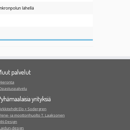
nkronpolun lähellä
uut palvelut
Hieronta
Opastuspalvelu
yhämaalaisia yrityksiä
Arkkitehdit Elo + Sodergren
Vene- ja moottorihuolto T. Laaksonen
AN-Design
Laidun-design