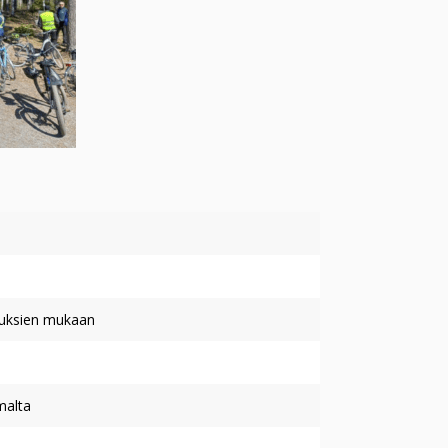
suuksien mukaan
malta