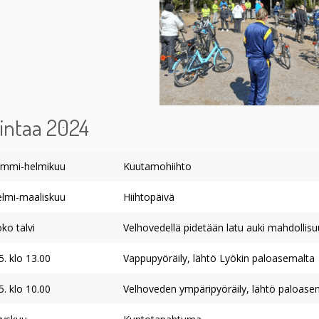
intaa 2024
ammi-helmikuu
Kuutamohiihto
elmi-maaliskuu
Hiihtopäivä
ko talvi
Velhovedellä pidetään latu auki mahdolli
5. klo 13.00
Vappupyöräily, lähtö Lyökin paloasemalta
5. klo 10.00
Velhoveden ympäripyöräily, lähtö paloase