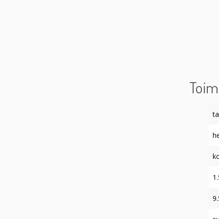
Toim
t
h
ko
1.
9.