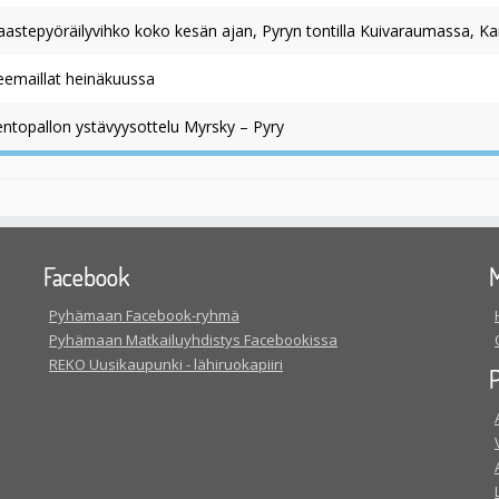
aastepyöräilyvihko koko kesän ajan, Pyryn tontilla Kuivaraumassa, Ka
eemaillat heinäkuussa
entopallon ystävyysottelu Myrsky – Pyry
Facebook
M
Pyhämaan Facebook-ryhmä
Pyhämaan Matkailuyhdistys Facebookissa
REKO Uusikaupunki - lähiruokapiiri
P