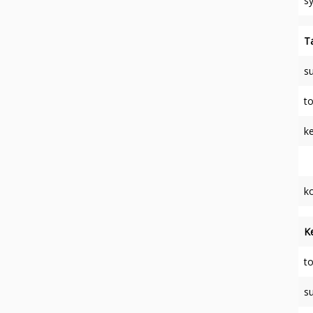
s
Ta
su
to
ke
ko
K
to
su