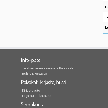
H
T
L
Info-piste
Telakanrannan sauna ja Rantasali
puh: 040 6882605
Päiväkoti, kirjasto, bussi
Kirjastoauto
Linja-autoaikataulut
Seurakunta