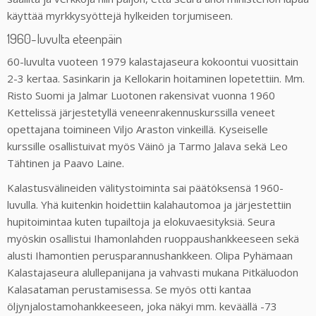
käyttää myrkkysyöttejä hylkeiden torjumiseen.
1960-luvulta eteenpäin
60-luvulta vuoteen 1979 kalastajaseura kokoontui vuosittain
2-3 kertaa. Sasinkarin ja Kellokarin hoitaminen lopetettiin. Mm.
Risto Suomi ja Jalmar Luotonen rakensivat vuonna 1960
Kettelissä järjestetyllä veneenrakennuskurssilla veneet
opettajana toimineen Viljo Araston vinkeillä. Kyseiselle
kurssille osallistuivat myös Väinö ja Tarmo Jalava sekä Leo
Tähtinen ja Paavo Laine.
Kalastusvälineiden välitystoiminta sai päätöksensä 1960-
luvulla. Yhä kuitenkin hoidettiin kalahautomoa ja järjestettiin
hupitoimintaa kuten tupailtoja ja elokuvaesityksiä. Seura
myöskin osallistui Ihamonlahden ruoppaushankkeeseen sekä
alusti Ihamontien perusparannushankkeen. Olipa Pyhämaan
Kalastajaseura alullepanijana ja vahvasti mukana Pitkäluodon
Kalasataman perustamisessa. Se myös otti kantaa
öljynjalostamohankkeeseen, joka näkyi mm. keväällä -73