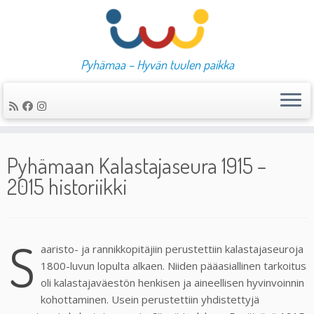
Pyhämaa – Hyvän tuulen paikka
Skip
to
Pyhämaan Kalastajaseura 1915 –
content
2015 historiikki
S
aaristo- ja rannikkopitäjiin perustettiin kalastajaseuroja
1800-luvun lopulta alkaen. Niiden pääasiallinen tarkoitus
oli kalastajaväestön henkisen ja aineellisen hyvinvoinnin
kohottaminen. Usein perustettiin yhdistettyjä