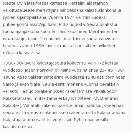
Neste Oy:n laatimassa kartassa Kettelin jalostamon
vaikutusalueelle merkittyinä kahdeksana kalastuslohkona ja
rysien sijaintipaikkana. Vuonna 1974 valittiin uudeksi
puheenjohtajaksi Viljo Saari Pitkäluodolta. Seura osallistui
tuona ajanjaksona Suomen rannikkoalueen Meritaimenten
istutusohjelmaan. Tämän ansiosta taimenkanta vahvistui
huomattavasti 1980-luvulla, mutta hiipui sitten hylkeiden
määrän kasvaessa.
1980- 90-luvulla kalastajaseura kokoontui vain 1-2 kertaa
vuodessa. Jäsenmääräkin oli näinä vuosina enää 23- 45. 1981
Tauno Aalto valittiin sihteerinä vuodesta 1940 asti toimineen
Väinö Jalavan tilalle. Seura esitti monena vuonna peräkkäin
varasto- ja huoltorakennuksen rakentamista Pitkäluodon
Kalasatamaan, mutta tämä ei käynyt toteen. Myöhemmin
Kalaliike J. Vähätalo rakensi paikalle oman hallinsa. Jälkeenpäin
seura esitti varastorakennuksen rakentamista Kalasatamaan.
Kalastajaseura osallistui vuosittain Pyhämaan vesillä
kalanistutuksia.