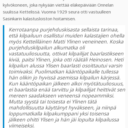
kylvökoneen, joka nykyään viettää eläkepäiviään Onnelan
suulissa Kettelissä. Vuonna 1929 seura otti vastuulleen
Sasinkarin kalastusloiston hoitamisen.
Kerrotaanpa purjehduskisasta sellaista tarinaa,
että kilpailuun osallistui muiden kalastajien ohella
myös Ketteliläinen Matti Ylinen veneineen. Koska
purjehduskilpailun alkumatka oli
vastatuuliosuutta, ottivat kilpailijat baarlastikseen
kiviä, paitsi Ylinen, joka otti räätäli Heinosen. Heti
kilpailun alussa Ylisen baarlasti osoittautui varsin
toimivaksi. Puolimatkan kääntöpaikalle tullessa
hän olikin jo hyvissä asemissa kilpailun kärjessä.
Kun kääntöpaikan jälkeen alkoi myötätuuliosuus,
ei baarlastia enää tarvittu ja kilpailijat heittivät sen
mereen saadakseen veneensä nopeammiksi.
Mutta syystä tai toisesta ei Ylinen tätä
mahdollisuutta käyttänyt hyväkseen, ja niinpä
loppumatkalla kilpakumppani yksi toisensa
jälkeen ohitti Ylisen ja hän jäi lopulta kilpailussa
viimeiseksi.