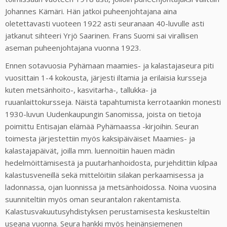
Johannes Kämäri. Hän jatkoi puheenjohtajana aina
oletettavasti vuoteen 1922 asti seuranaan 40-luvulle asti
jatkanut sihteeri Yrjö Saarinen. Frans Suomi sai virallisen
aseman puheenjohtajana vuonna 1923.
Ennen sotavuosia Pyhämaan maamies- ja kalastajaseura piti
vuosittain 1-4 kokousta, järjesti iltamia ja erilaisia kursseja
kuten metsänhoito-, kasvitarha-, tallukka- ja
ruuanlaittokursseja. Näistä tapahtumista kerrotaankin monesti
1930-luvun Uudenkaupungin Sanomissa, joista on tietoja
poimittu Entisajan elämää Pyhämaassa -kirjoihin. Seuran
toimesta järjestettiin myös kaksipäiväiset Maamies- ja
kalastajapäivät, joilla mm. luennoitiin hauen mädin
hedelmöittämisestä ja puutarhanhoidosta, purjehdittiin kilpaa
kalastusveneillä sekä mittelöitiin silakan perkaamisessa ja
ladonnassa, ojan luonnissa ja metsänhoidossa. Noina vuosina
suunniteltiin myös oman seurantalon rakentamista.
Kalastusvakuutusyhdistyksen perustamisesta keskusteltiin
useana vuonna. Seura hankki myös heinänsiemenen