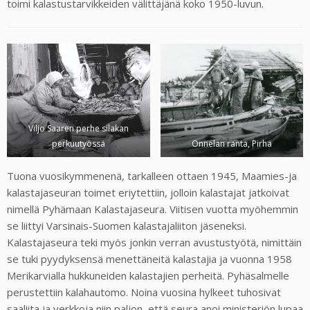
toimi kalastustarvikkeiden välittäjänä koko 1950-luvun.
Viljo Saaren perhe silakan
perkuutyössä
Onnelan ranta, Pirha
Tuona vuosikymmenenä, tarkalleen ottaen 1945, Maamies-ja
kalastajaseuran toimet eriytettiin, jolloin kalastajat jatkoivat
nimellä Pyhämaan Kalastajaseura. Viitisen vuotta myöhemmin
se liittyi Varsinais-Suomen kalastajaliiton jäseneksi.
Kalastajaseura teki myös jonkin verran avustustyötä, nimittäin
se tuki pyydyksensä menettäneitä kalastajia ja vuonna 1958
Merikarvialla hukkuneiden kalastajien perheitä. Pyhäsalmelle
perustettiin kalahautomo. Noina vuosina hylkeet tuhosivat
saaliita ja verkkoja niin paljon, että seura anoi ministeriön lupaa