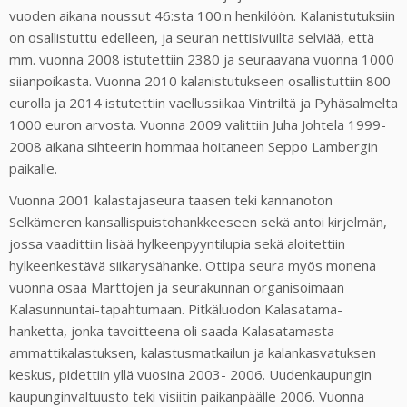
vuoden aikana noussut 46:sta 100:n henkilöön. Kalanistutuksiin
on osallistuttu edelleen, ja seuran nettisivuilta selviää, että
mm. vuonna 2008 istutettiin 2380 ja seuraavana vuonna 1000
siianpoikasta. Vuonna 2010 kalanistutukseen osallistuttiin 800
eurolla ja 2014 istutettiin vaellussiikaa Vintriltä ja Pyhäsalmelta
1000 euron arvosta. Vuonna 2009 valittiin Juha Johtela 1999-
2008 aikana sihteerin hommaa hoitaneen Seppo Lambergin
paikalle.
Vuonna 2001 kalastajaseura taasen teki kannanoton
Selkämeren kansallispuistohankkeeseen sekä antoi kirjelmän,
jossa vaadittiin lisää hylkeenpyyntilupia sekä aloitettiin
hylkeenkestävä siikarysähanke. Ottipa seura myös monena
vuonna osaa Marttojen ja seurakunnan organisoimaan
Kalasunnuntai-tapahtumaan. Pitkäluodon Kalasatama-
hanketta, jonka tavoitteena oli saada Kalasatamasta
ammattikalastuksen, kalastusmatkailun ja kalankasvatuksen
keskus, pidettiin yllä vuosina 2003- 2006. Uudenkaupungin
kaupunginvaltuusto teki visiitin paikanpäälle 2006. Vuonna