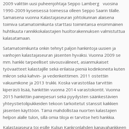
2009 valittiin uusi puheenjohtaja Seppo Lamberg vuosina
1990-2009 kyseisessä toimessa olleen Seppo Saarin tilalle.
Samaisena vuonna Kalastajaseuran johtokunnan alaisena
toimiva satamatoimikunta starttasi toimintansa ensimmäinen
huhtikuuta rannikkokalastajien huoltorakennuksen valmistuttua
kalasatamaan.
Satamatoimikunta onkin tehnyt paljon hankintoja uusien ja
vanhojen kalastajaseuran jäsenten hyväksi. Vuonna 2009 se
mm. hankki tarpeelliset siivousvälineet, asianmukaiset
työvaatteet kalastajille sekä erilaisia pieniä kodinkoneita kuten
mikron sekä kahvin- ja vedenkeittimen. 2011 ostettiin
vakuumikone ja 2013 trukki. Koska varastotilaa tarvittiin
kiperästi lisää, hankittiin vuonna 2014 varastokontit. Vuonna
2015 hankittiin painepesuri sekä pyydysten säänkestävien
yhteystietolipukkeiden tekoon tarkoitetut stanssit kaikkien
jäsenten käyttöön. Tämä mahdollistaa nuorten kalastajien
helpon alalle tulon, sillä omia tiloja ei tarvitse heti hankkia.
Kalastajaseura toi esille Kuljun Kankronlahden kanavahankkeen