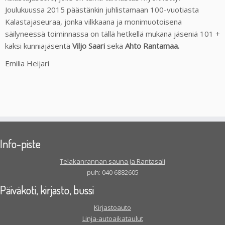
Joulukuussa 2015 päästänkin juhlistamaan 100-vuotiasta
Kalastajaseuraa, jonka vilkkaana ja monimuotoisena
säilyneessä toiminnassa on tällä hetkellä mukana jäseniä 101 +
kaksi kunniajäsentä
Viljo Saari
sekä
Ahto Rantamaa.
Emilia Heijari
Info-piste
Telakanrannan sauna ja Rantasali
puh: 040 6882605
Päiväkoti, kirjasto, bussi
Kirjastoauto
Linja-autoaikataulut