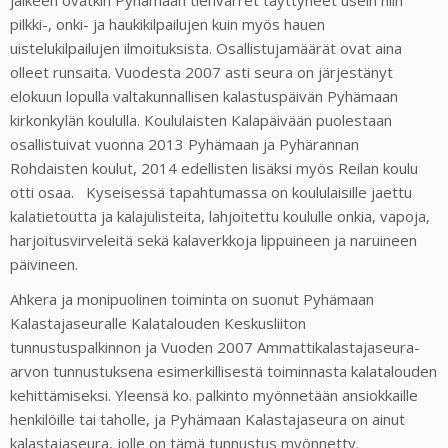
jälkeen ovatkin Pyhämaan tienvarret täyttyneet usein niin
pilkki-, onki- ja haukikilpailujen kuin myös hauen
uistelukilpailujen ilmoituksista. Osallistujamäärät ovat aina
olleet runsaita. Vuodesta 2007 asti seura on järjestänyt
elokuun lopulla valtakunnallisen kalastuspäivän Pyhämaan
kirkonkylän koululla. Koululaisten Kalapäivään puolestaan
osallistuivat vuonna 2013 Pyhämaan ja Pyhärannan
Rohdaisten koulut, 2014 edellisten lisäksi myös Reilan koulu
otti osaa. Kyseisessä tapahtumassa on koululaisille jaettu
kalatietoutta ja kalajulisteita, lahjoitettu koululle onkia, vapoja,
harjoitusvirveleitä sekä kalaverkkoja lippuineen ja naruineen
päivineen.
Ahkera ja monipuolinen toiminta on suonut Pyhämaan
Kalastajaseuralle Kalatalouden Keskusliiton
tunnustuspalkinnon ja Vuoden 2007 Ammattikalastajaseura-
arvon tunnustuksena esimerkillisestä toiminnasta kalatalouden
kehittämiseksi. Yleensä ko. palkinto myönnetään ansiokkaille
henkilöille tai taholle, ja Pyhämaan Kalastajaseura on ainut
kalastajaseura, jolle on tämä tunnustus myönnetty.