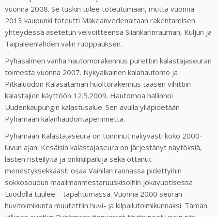
vuonna 2008. Se tuskin tulee toteutumaan, mutta vuonna
2013 kaupunki toteutti Makeanvedenaltaan rakentamisen
yhteydessä asetetun velvoitteensa Siiankarinrauman, Kuljun ja
Taipaleenlahden välin ruoppauksen.
Pyhäsalmen vanha hautomorakennus purettiin kalastajaseuran
toimesta vuonna 2007. Nykyaikainen kalahautomo ja
Pitkäluodon Kalasataman huoltorakennus taasen vihittiin
kalastajien käyttöön 12.5.2009. Hautomoa hallinnoi
Uudenkaupungin kalastusalue. Sen avulla ylläpidetään
Pyhämaan kalanhaudontaperinnettä.
Pyhämaan Kalastajaseura on toiminut näkyvästi koko 2000-
luvun ajan. Kesäisin kalastajaseura on järjestänyt näytöksiä,
lasten risteilyitä ja onkikilpailuja sekä ottanut
menestyksekkäästi osaa Vainilan rannassa pidettyihin
sokkosoudun maailmanmestaruuskisoihin jokavuotisessa
Luodolla tuulee – tapahtumassa. Vuonna 2000 seuran
huvitoimikunta muutettiin huvi- ja kilpailutoimikunnaksi. Tämän