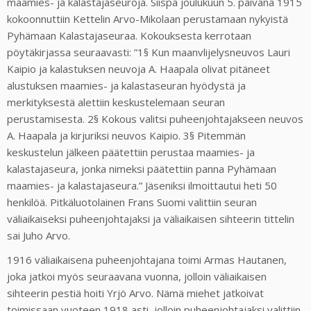
maamies- ja kalastajaseuroja. Siispä joulukuun 5. päivänä 1915
kokoonnuttiin Kettelin Arvo-Mikolaan perustamaan nykyistä
Pyhämaan Kalastajaseuraa. Kokouksesta kerrotaan
pöytäkirjassa seuraavasti: ”1§ Kun maanvlijelysneuvos Lauri
Kaipio ja kalastuksen neuvoja A. Haapala olivat pitäneet
alustuksen maamies- ja kalastaseuran hyödystä ja
merkityksestä alettiin keskustelemaan seuran
perustamisesta. 2§ Kokous valitsi puheenjohtajakseen neuvos
A. Haapala ja kirjuriksi neuvos Kaipio. 3§ Pitemmän
keskustelun jälkeen päätettiin perustaa maamies- ja
kalastajaseura, jonka nimeksi päätettiin panna Pyhämaan
maamies- ja kalastajaseura.” Jäseniksi ilmoittautui heti 50
henkilöä. Pitkäluotolainen Frans Suomi valittiin seuran
väliaikaiseksi puheenjohtajaksi ja väliaikaisen sihteerin tittelin
sai Juho Arvo.
1916 väliaikaisena puheenjohtajana toimi Armas Hautanen,
joka jatkoi myös seuraavana vuonna, jolloin väliaikaisen
sihteerin pestiä hoiti Yrjö Arvo. Nämä miehet jatkoivat
toimissaan vuoteen 1918 asti, jolloin puheenjohtajaksi valittiin