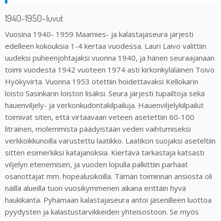
1940-1950-luvut
Vuosina 1940- 1959 Maamies- ja kalastajaseura järjesti
edelleen kokouksia 1-4 kertaa vuodessa. Lauri Laivo valittiin
uudeksi puheenjohtajaksi vuonna 1940, ja hänen seuraajanaan
toimi vuodesta 1942 vuoteen 1974 asti kirkonkyläläinen Toivo
Hyökyvirta. Vuonna 1953 otettiin hoidettavaksi Kellokarin
loisto Sasinkarin loiston lisäksi. Seura järjesti tupailtoja sekä
hauenviljely- ja verkonkudontakilpailuja. Hauenviljelykilpailut
toimivat siten, että virtaavaan veteen asetettiin 60-100
litrainen, molemmista päädyistään veden vaihtumiseksi
verkkoikkunoilla varustettu laatikko. Laatikon suojaksi aseteltiin
sitten esimerkiksi katajanoksia. Kiertävä tarkastaja katsasti
viljelyn etenemisen, ja vuoden lopulla palkittiin parhaat
osanottajat mm. hopealusikoilla. Tämän toiminnan ansiosta oli
näillä alueilla tuon vuosikymmenen aikana erittäin hyvä
haukikanta. Pyhämaan kalastajaseura antoi jäsenilleen luottoa
pyydysten ja kalastustarvikkeiden yhteisostoon. Se myös