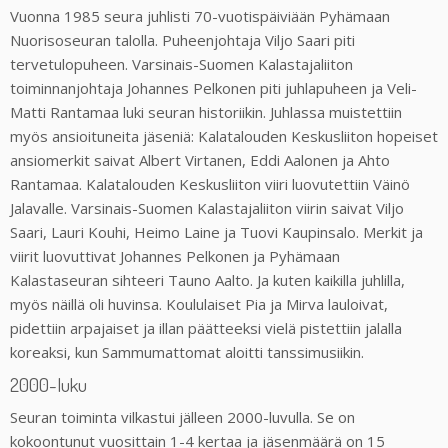
Vuonna 1985 seura juhlisti 70-vuotispäiviään Pyhämaan
Nuorisoseuran talolla. Puheenjohtaja Viljo Saari piti
tervetulopuheen. Varsinais-Suomen Kalastajaliiton
toiminnanjohtaja Johannes Pelkonen piti juhlapuheen ja Veli-
Matti Rantamaa luki seuran historiikin. Juhlassa muistettiin
myös ansioituneita jäseniä: Kalatalouden Keskusliiton hopeiset
ansiomerkit saivat Albert Virtanen, Eddi Aalonen ja Ahto
Rantamaa. Kalatalouden Keskusliiton viiri luovutettiin Väinö
Jalavalle. Varsinais-Suomen Kalastajaliiton viirin saivat Viljo
Saari, Lauri Kouhi, Heimo Laine ja Tuovi Kaupinsalo. Merkit ja
viirit luovuttivat Johannes Pelkonen ja Pyhämaan
Kalastaseuran sihteeri Tauno Aalto. Ja kuten kaikilla juhlilla,
myös näillä oli huvinsa. Koululaiset Pia ja Mirva lauloivat,
pidettiin arpajaiset ja illan päätteeksi vielä pistettiin jalalla
koreaksi, kun Sammumattomat aloitti tanssimusiikin.
2000-luku
Seuran toiminta vilkastui jälleen 2000-luvulla. Se on
kokoontunut vuosittain 1-4 kertaa ja jäsenmäärä on 15