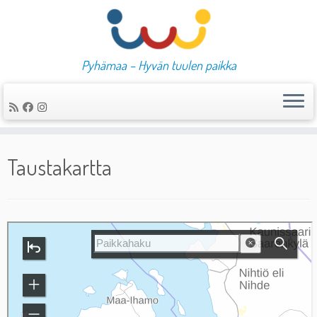
Pyhämaa – Hyvän tuulen paikka
Skip
to
Taustakartta
content