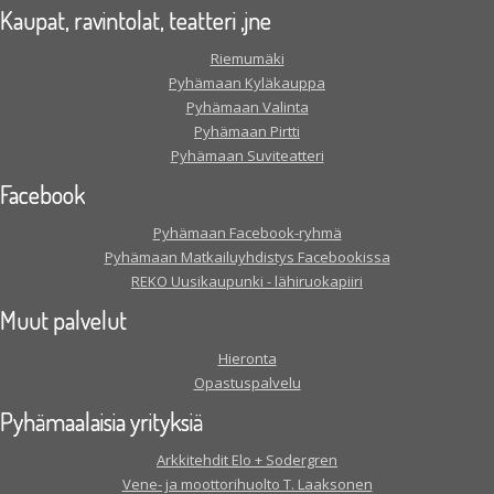
Kaupat, ravintolat, teatteri ,jne
Riemumäki
Pyhämaan Kyläkauppa
Pyhämaan Valinta
Pyhämaan Pirtti
Pyhämaan Suviteatteri
Facebook
Pyhämaan Facebook-ryhmä
Pyhämaan Matkailuyhdistys Facebookissa
REKO Uusikaupunki - lähiruokapiiri
Muut palvelut
Hieronta
Opastuspalvelu
Pyhämaalaisia yrityksiä
Arkkitehdit Elo + Sodergren
Vene- ja moottorihuolto T. Laaksonen