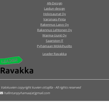
AN-Design
Laidun-design
Holvisaunat Oy
Varsinais-Pinta
Rakennus Laivo Oy
Rakennus Lehtonen Oy
Warma-Uunit Oy
Saariston IT
Pyhämaan Mökkihuolto
Leader Ravakka
Valokuvien copyright kuvien ottajilla - All rights reserved
hallintanpyhamaa(at)gmail.com