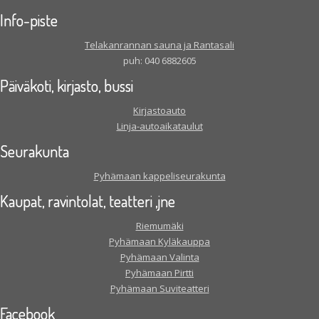
Info-piste
Telakanrannan sauna ja Rantasali
puh: 040 6882605
Päiväkoti, kirjasto, bussi
Kirjastoauto
Linja-autoaikataulut
Seurakunta
Pyhämaan kappeliseurakunta
Kaupat, ravintolat, teatteri ,jne
Riemumäki
Pyhämaan Kyläkauppa
Pyhämaan Valinta
Pyhämaan Pirtti
Pyhämaan Suviteatteri
Facebook