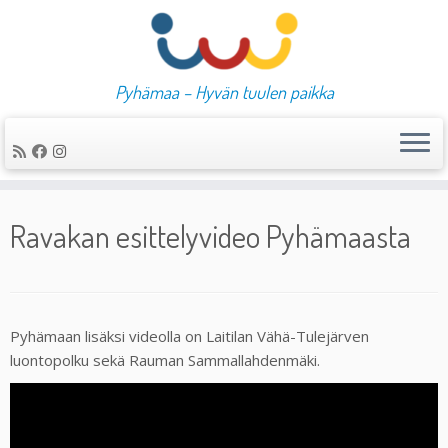
Pyhämaa – Hyvän tuulen paikka
Skip
to
Ravakan esittelyvideo Pyhämaasta
content
Pyhämaan lisäksi videolla on Laitilan Vähä-Tulejärven
luontopolku sekä Rauman Sammallahdenmäki.