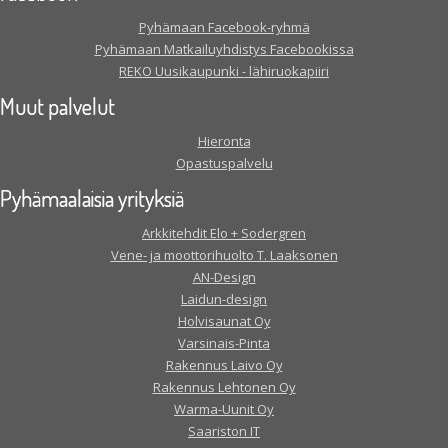
Pyhämaan Facebook-ryhmä
Pyhämaan Matkailuyhdistys Facebookissa
REKO Uusikaupunki - lähiruokapiiri
Muut palvelut
Hieronta
Opastuspalvelu
Pyhämaalaisia yrityksiä
Arkkitehdit Elo + Sodergren
Vene- ja moottorihuolto T. Laaksonen
AN-Design
Laidun-design
Holvisaunat Oy
Varsinais-Pinta
Rakennus Laivo Oy
Rakennus Lehtonen Oy
Warma-Uunit Oy
Saariston IT